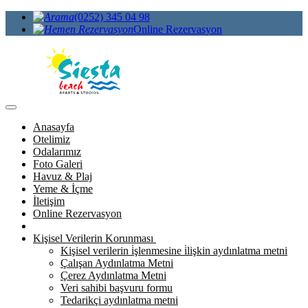
(0252) 345 04 98
Online Rezervasyon
Anasayfa
Otelimiz
Odalarımız
Foto Galeri
Havuz & Plaj
Yeme & İçme
İletişim
Online Rezervasyon
Kişisel Verilerin Korunması
Kişisel verilerin i̇şlenmesine i̇lişkin aydınlatma metni
Çalışan Aydınlatma Metni
Çerez Aydınlatma Metni
Veri sahibi başvuru formu
Tedarikçi aydınlatma metni