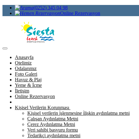
(0252) 345 04 98
Online Rezervasyon
Anasayfa
Otelimiz
Odalarımız
Foto Galeri
Havuz & Plaj
Yeme & İçme
İletişim
Online Rezervasyon
Kişisel Verilerin Korunması
Kişisel verilerin i̇şlenmesine i̇lişkin aydınlatma metni
Çalışan Aydınlatma Metni
Çerez Aydınlatma Metni
Veri sahibi başvuru formu
Tedarikçi aydınlatma metni