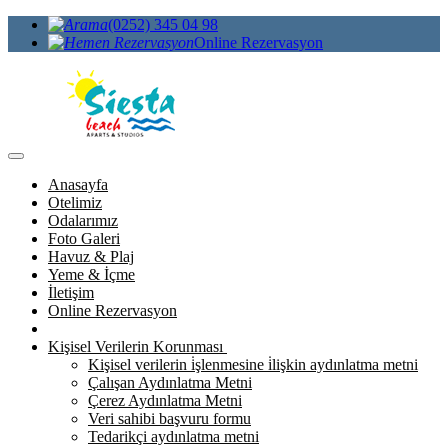
(0252) 345 04 98
Online Rezervasyon
Anasayfa
Otelimiz
Odalarımız
Foto Galeri
Havuz & Plaj
Yeme & İçme
İletişim
Online Rezervasyon
Kişisel Verilerin Korunması
Kişisel verilerin i̇şlenmesine i̇lişkin aydınlatma metni
Çalışan Aydınlatma Metni
Çerez Aydınlatma Metni
Veri sahibi başvuru formu
Tedarikçi aydınlatma metni