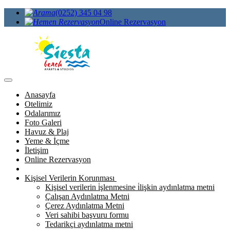
(0252) 345 04 98
Online Rezervasyon
Anasayfa
Otelimiz
Odalarımız
Foto Galeri
Havuz & Plaj
Yeme & İçme
İletişim
Online Rezervasyon
Kişisel Verilerin Korunması
Kişisel verilerin i̇şlenmesine i̇lişkin aydınlatma metni
Çalışan Aydınlatma Metni
Çerez Aydınlatma Metni
Veri sahibi başvuru formu
Tedarikçi aydınlatma metni